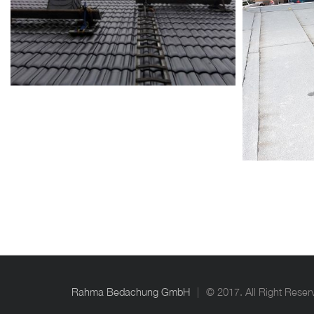
Rahma Bedachung GmbH
© 2017. All Right Reser